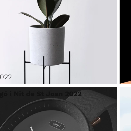
2022
gó i Nit de St Joan 2022